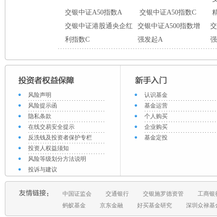
交银中证A50指数A
交银中证A50指数C
交银中证港股通央企红
交银中证A500指数增
交
利指数C
强发起A
强
风险声明
认识基金
风险提示函
基金运营
隐私条款
个人购买
在线交易安全提示
企业购买
反洗钱及投资者保护专栏
基金定投
投资人权益须知
风险等级划分方法说明
投诉与建议
中国证监会
交通银行
交银施罗德资管
工商银
蚂蚁基金
京东金融
好买基金研究
深圳众禄基