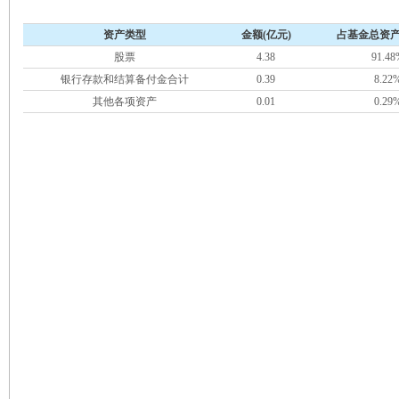
资产类型
金额(亿元)
占基金总资产
股票
4.38
91.48
银行存款和结算备付金合计
0.39
8.22
其他各项资产
0.01
0.29