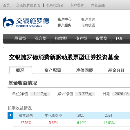
首页
交银施罗德资管
机构投资者
专户理财
养老金融
账户中心
账户查询
客户服务
信息披露
股票型
混合型
指数型
债券型
货币型
FOF
交银施罗德消费新驱动股票型证券投资基金
单位净值
1.117元
累计净值
3.327元
日期
2026-08
长期收益情况
成立以来
年化收益率
2025
2024
87.53%
5.82%
-6.16%
-13.03%