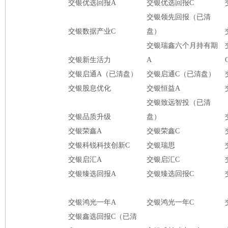
交银优选回报A
交银优选回报C
交银领先回报（已清
交银数据产业C
盘）
交银瑞鑫六个月持有期
交银新生活力
A
交银启通A（已清盘）
交银启通C（已清盘）
交银股息优化
交银恒益A
交银致远智投（已清
交银品质升级
盘）
交银荣鑫A
交银荣鑫C
交银科锐科技创新C
交银瑞思
交银启汇A
交银启汇C
交银臻选回报A
交银臻选回报C
交银鸿光一年A
交银鸿光一年C
交银鑫选回报C（已清