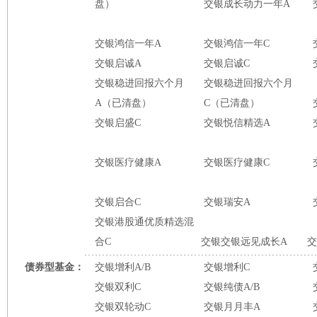
盘）
交银成长动力一年A
交银鸿信一年A
交银鸿信一年C
交银启诚A
交银启诚C
交银稳进回报六个月
交银稳进回报六个月
A（已清盘）
C（已清盘）
交银启盛C
交银悦信精选A
交银医疗健康A
交银医疗健康C
交银启合C
交银瑞安A
交银港股通优质精选混
合C
交银交银远见成长A
交
债券型基金：
交银增利A/B
交银增利C
交银双利C
交银纯债A/B
交银双轮动C
交银月月丰A