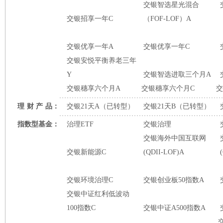
交银智选星光混合
交银招享一年C
（FOF-LOF）A
交银优享一年A
交银优享一年C
交银安悦平衡养老三年
Y
交银智选进取三个月A
交银穗享六个月A
交银穗享六个月C
交
理
财
产
品：
交银21天A（已转型）
交银21天B（已转型）
指数型基金：
治理ETF
交银治理
交银海外中国互联网
交银新能源C
(QDII-LOF)A
交银环境治理C
交银创业板50指数A
交银中证红利低波动
100指数C
交银中证A500指数A