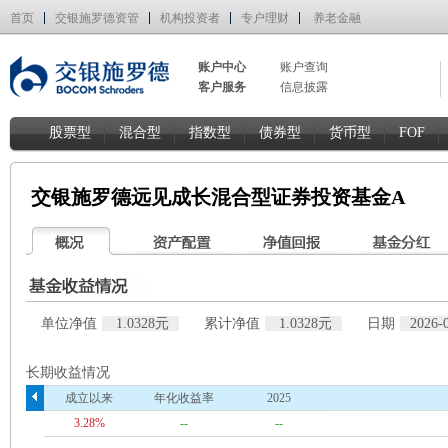
首页
交银施罗德资管
机构投资者
专户理财
养老金融
账户中心
账户查询
客户服务
信息披露
股票型
混合型
指数型
债券型
货币型
FOF
交银施罗德远见成长混合型证券投资基金A
单位净值
1.0328元
累计净值
1.0328元
日期
2026-
长期收益情况
成立以来
年化收益率
2025
3.28%
--
--