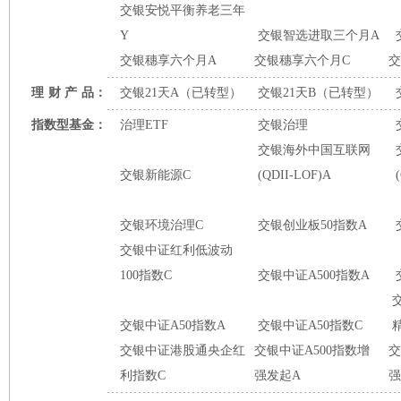
交银安悦平衡养老三年
Y
交银智选进取三个月A
交银穗享六个月A
交银穗享六个月C
交
理
财
产
品：
交银21天A（已转型）
交银21天B（已转型）
指数型基金：
治理ETF
交银治理
交银海外中国互联网
交银新能源C
(QDII-LOF)A
交银环境治理C
交银创业板50指数A
交银中证红利低波动
100指数C
交银中证A500指数A
交银中证A50指数A
交银中证A50指数C
交银中证港股通央企红
交银中证A500指数增
交
利指数C
强发起A
强