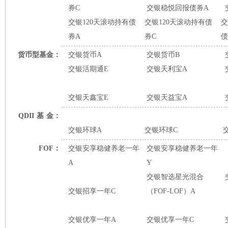
券C
交银稳悦回报债券A
交银120天滚动持有债
交银120天滚动持有债
交
券A
券C
债
货币型基金：
交银货币A
交银货币B
交银活期通E
交银天利宝A
交银天鑫宝E
交银天益宝A
QDII
基
金：
交银环球A
交银环球C
FOF：
交银安享稳健养老一年
交银安享稳健养老一年
A
Y
交银智选星光混合
交银招享一年C
（FOF-LOF）A
交银优享一年A
交银优享一年C