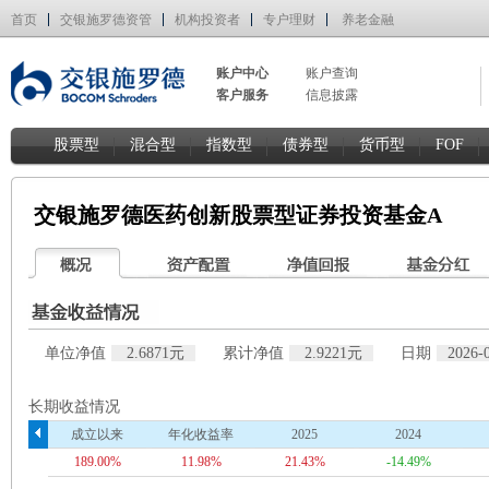
首页
交银施罗德资管
机构投资者
专户理财
养老金融
账户中心
账户查询
客户服务
信息披露
股票型
混合型
指数型
债券型
货币型
FOF
交银施罗德医药创新股票型证券投资基金A
单位净值
2.6871元
累计净值
2.9221元
日期
2026-
长期收益情况
成立以来
年化收益率
2025
2024
189.00%
11.98%
21.43%
-14.49%