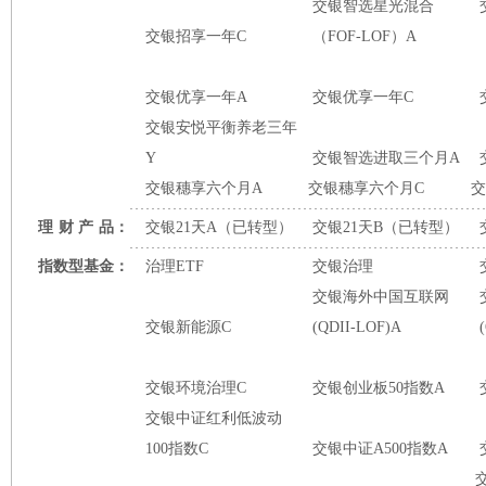
交银智选星光混合
交银招享一年C
（FOF-LOF）A
交银优享一年A
交银优享一年C
交银安悦平衡养老三年
Y
交银智选进取三个月A
交银穗享六个月A
交银穗享六个月C
交
理
财
产
品：
交银21天A（已转型）
交银21天B（已转型）
指数型基金：
治理ETF
交银治理
交银海外中国互联网
交银新能源C
(QDII-LOF)A
交银环境治理C
交银创业板50指数A
交银中证红利低波动
100指数C
交银中证A500指数A