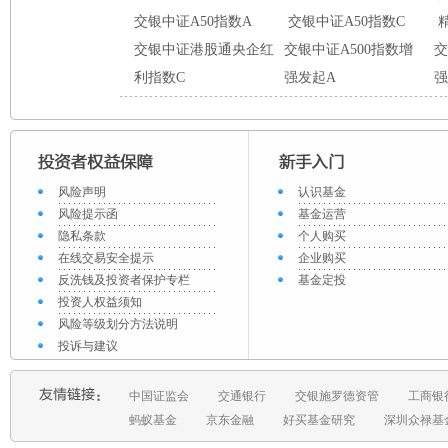
交银中证A50指数A
交银中证A50指数C
交银中证港股通央企红
交银中证A500指数增
交
利指数C
强发起A
强
风险声明
认识基金
风险提示函
基金运营
隐私条款
个人购买
在线交易安全提示
企业购买
反洗钱及投资者保护专栏
基金定投
投资人权益须知
风险等级划分方法说明
投诉与建议
中国证监会
交通银行
交银施罗德资管
工商银
蚂蚁基金
京东金融
好买基金研究
深圳众禄基