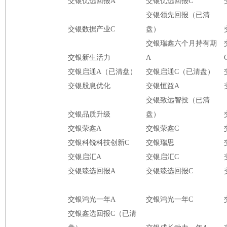
交银优选回报A
交银优选回报C
交银领先回报（已清
交银数据产业C
盘）
交银瑞鑫六个月持有期
交银新生活力
A
交银启通A（已清盘）
交银启通C（已清盘）
交银股息优化
交银恒益A
交银致远智投（已清
交银品质升级
盘）
交银荣鑫A
交银荣鑫C
交银科锐科技创新C
交银瑞思
交银启汇A
交银启汇C
交银臻选回报A
交银臻选回报C
交银鸿光一年A
交银鸿光一年C
交银鑫选回报C（已清