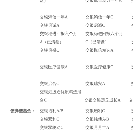
盘）
交银成长动力一年A
交银鸿信一年A
交银鸿信一年C
交银启诚A
交银启诚C
交银稳进回报六个月
交银稳进回报六个月
A（已清盘）
C（已清盘）
交银启盛C
交银悦信精选A
交银医疗健康A
交银医疗健康C
交银启合C
交银瑞安A
交银港股通优质精选混
合C
交银交银远见成长A
交
债券型基金：
交银增利A/B
交银增利C
交银双利C
交银纯债A/B
交银双轮动C
交银月月丰A