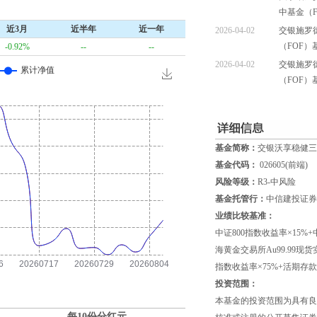
中基金（
近3月
近半年
近一年
2026-04-02
交银施罗
（FOF
-0.92%
--
--
2026-04-02
交银施罗
（FOF
基金简称：
交银沃享稳健三
基金代码：
026605(前端)
风险等级：
R3-中风险
基金托管行：
中信建投证券
业绩比较基准：
中证800指数收益率×15
海黄金交易所Au99.99
指数收益率×75%+活期存款
投资范围：
本基金的投资范围为具有良
每10份分红
元