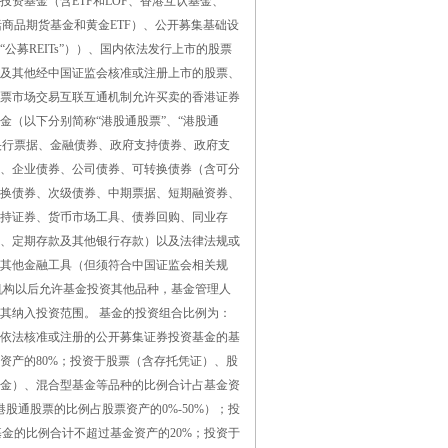
投资基金（含ETF和LOF、香港互认基金、
括商品期货基金和黄金ETF）、公开募集基础设
公募REITs”））、国内依法发行上市的股票
及其他经中国证监会核准或注册上市的股票、
票市场交易互联互通机制允许买卖的香港证券
金（以下分别简称“港股通股票”、“港股通
、央行票据、金融债券、政府支持债券、政府支
、企业债券、公司债券、可转换债券（含可分
换债券、次级债券、中期票据、短期融资券、
持证券、货币市场工具、债券回购、同业存
、定期存款及其他银行存款）以及法律法规或
其他金融工具（但须符合中国证监会相关规
机构以后允许基金投资其他品种，基金管理人
其纳入投资范围。 基金的投资组合比例为：
依法核准或注册的公开募集证券投资基金的基
资产的80%；投资于股票（含存托凭证）、股
金）、混合型基金等品种的比例合计占基金资
于港股通股票的比例占股票资产的0%-50%）；投
基金的比例合计不超过基金资产的20%；投资于