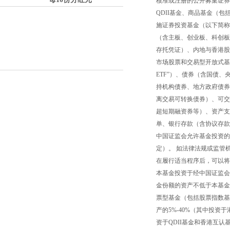
核准或注册的公开募集证券
QDII基金、商品基金（包
施证券投资基金（以下简称“
（含主板、创业板、科创板
存托凭证）、内地与香港股
市场股票和交易型开放式基
ETF”）、债券（含国债
持机构债券、地方政府债券
离交易可转换债券）、可交
超短期融资券等）、资产支
单、银行存款（含协议存款
中国证监会允许基金投资的
定）。 如法律法规或监管
在履行适当程序后，可以将
本基金投资于经中国证监会
金份额的资产不低于本基金
票型基金（包括股票指数基
产的5%-40%（其中投资
资于QDII基金和香港互认