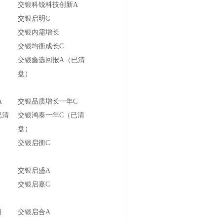
交银科锐科技创新A
交银启明C
交银内需增长
交银均衡成长C
交银鑫选回报A（已清
盘）
A
交银品质增长一年C
已清
交银鸿泰一年C（已清
盘）
交银启衡C
交银启盛A
交银启嘉C
期
交银启合A