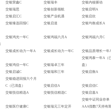
交银荣鑫C
交银瑞丰
交银内核驱动
交银瑞思
交银创新领航
交银启明A
交银启汇C
交银产业机遇
交银启欣
交银臻选回报C
交银启道
交银均衡成长A
交银鸿光一年C
交银鸿福六月A
交银鸿福六月C
清
交银成长动力一年A
交银成长动力一年C
交银品质增长一年
交银鸿泰一年A（
交银鸿信一年C
交银瑞卓三年
盘）
交银启诚C
交银瑞和三年
交银启衡A
交银稳进回报六个月
C（已清盘）
交银启信A
交银启信C
交银悦信精选A
交银悦信精选C
交银启嘉A
交银中证同业存单
交银医疗健康C
交银瑞元三年定开
AAA指数7天持有