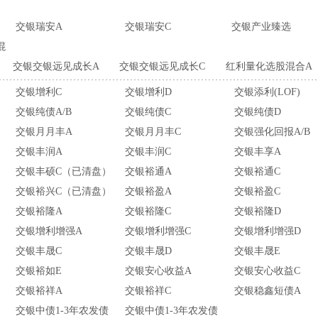
交银瑞安A
交银瑞安C
交银产业臻选
混
交银交银远见成长A
交银交银远见成长C
红利量化选股混合A
交银增利C
交银增利D
交银添利(LOF)
交银纯债A/B
交银纯债C
交银纯债D
交银月月丰A
交银月月丰C
交银强化回报A/B
交银丰润A
交银丰润C
交银丰享A
）
交银丰硕C（已清盘）
交银裕通A
交银裕通C
）
交银裕兴C（已清盘）
交银裕盈A
交银裕盈C
交银裕隆A
交银裕隆C
交银裕隆D
）
交银增利增强A
交银增利增强C
交银增利增强D
交银丰晟C
交银丰晟D
交银丰晟E
交银裕如E
交银安心收益A
交银安心收益C
交银裕祥A
交银裕祥C
交银稳鑫短债A
交银中债1-3年农发债
交银中债1-3年农发债