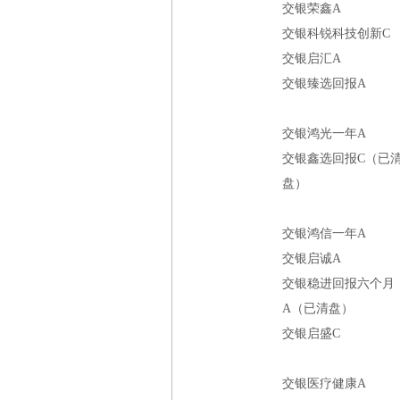
交银荣鑫A
交银科锐科技创新C
交银启汇A
交银臻选回报A
交银鸿光一年A
交银鑫选回报C（已
盘）
交银鸿信一年A
交银启诚A
交银稳进回报六个月
A（已清盘）
交银启盛C
交银医疗健康A