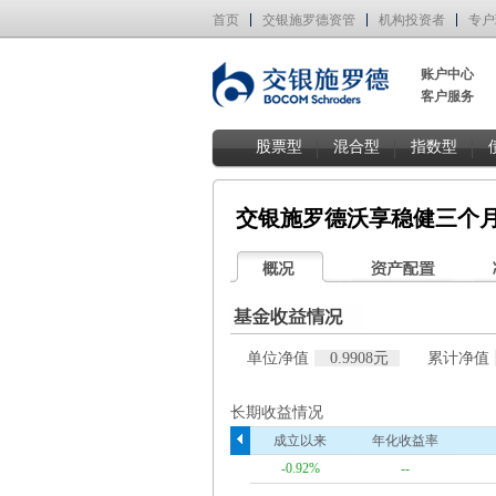
首页
交银施罗德资管
机构投资者
专户
账户中心
客户服务
股票型
混合型
指数型
交银施罗德沃享稳健三个月
单位净值
0.9908元
累计净值
长期收益情况
成立以来
年化收益率
-0.92%
--