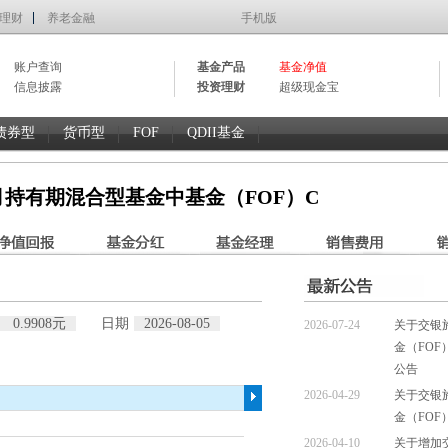
理财
养老金融
手机版
账户查询
基金产品
基金净值
信息披露
投资理财
超级现金宝
债券型
货币型
FOF
QDII基金
持有期混合型基金中基金（FOF）C
0.9908元
日期
2026-08-05
2026-07-24
关于交银
金（FO
公告
2026-04-29
关于交银
金（FO
2026-04-10
关于增加