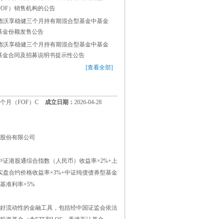
FOF）销售机构的公告
德沃享稳健三个月持有期混合型基金中基金
）基金份额发售公告
德沃享稳健三个月持有期混合型基金中基金
）基金合同及招募说明书提示性公告
[查看全部]
个月（FOF）C
成立日期：
2026-04-28
股份有限公司
%+中证港股通综合指数（人民币）收益率×2%+上
现货实盘合约价格收益率×3%+中证纯债债券型基金
基准利率×5%
好流动性的金融工具，包括经中国证监会依法