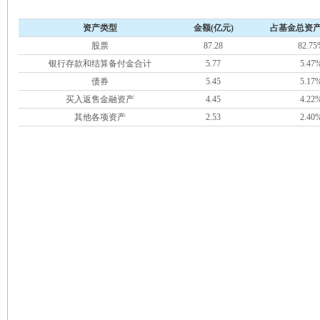
资产类型
金额(亿元)
占基金总资产
股票
87.28
82.75
银行存款和结算备付金合计
5.77
5.47
债券
5.45
5.17
买入返售金融资产
4.45
4.22
其他各项资产
2.53
2.40