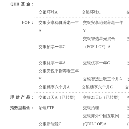
QDII
基
金：
交银环球A
交银环球C
FOF：
交银安享稳健养老一年
交银安享稳健养老一年
A
Y
交银智选星光混合
交银招享一年C
（FOF-LOF）A
交银优享一年A
交银优享一年C
交银安悦平衡养老三年
Y
交银智选进取三个月A
交银穗享六个月A
交银穗享六个月C
交
理
财
产
品：
交银21天A（已转型）
交银21天B（已转型）
指数型基金：
治理ETF
交银治理
交银海外中国互联网
交银新能源C
(QDII-LOF)A