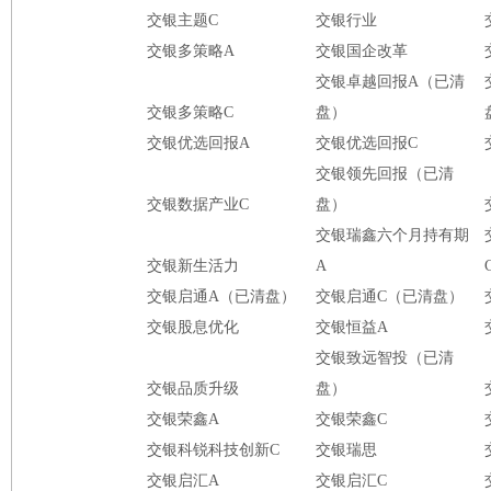
交银主题C
交银行业
交银多策略A
交银国企改革
交银卓越回报A（已清
交银多策略C
盘）
交银优选回报A
交银优选回报C
交银领先回报（已清
交银数据产业C
盘）
交银瑞鑫六个月持有期
交银新生活力
A
交银启通A（已清盘）
交银启通C（已清盘）
交银股息优化
交银恒益A
交银致远智投（已清
交银品质升级
盘）
交银荣鑫A
交银荣鑫C
交银科锐科技创新C
交银瑞思
交银启汇A
交银启汇C