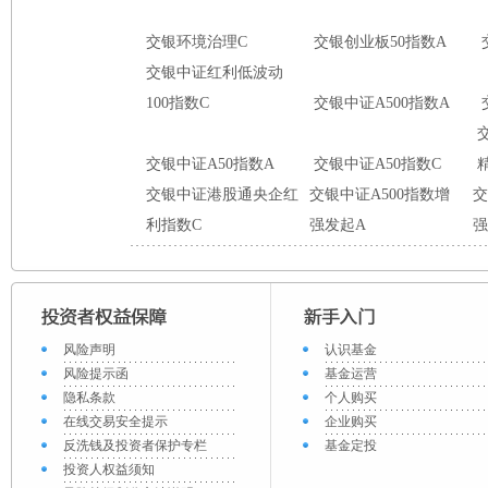
交银环境治理C
交银创业板50指数A
交银中证红利低波动
100指数C
交银中证A500指数A
交银中证A50指数A
交银中证A50指数C
交银中证港股通央企红
交银中证A500指数增
交
利指数C
强发起A
强
风险声明
认识基金
风险提示函
基金运营
隐私条款
个人购买
在线交易安全提示
企业购买
反洗钱及投资者保护专栏
基金定投
投资人权益须知