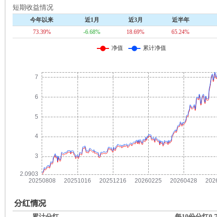
短期收益情况
今年以来
近1月
近3月
近半年
73.39%
-6.68%
18.69%
65.24%
累计分红
每10份分红
0.