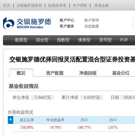
首页
交银施罗德资管
机构投资者
专户理财
养老金融
账户中心
账户查询
客户服务
信息披露
股票型
混合型
指数型
债券型
货币型
FOF
交银施罗德优择回报灵活配置混合型证券投资基
单位净值
5.9447元
累计净值
6.0197元
日期
2026-
长期收益情况
成立以来
年化收益率
2025
2024
536.99%
19.70%
140.77%
2.67%