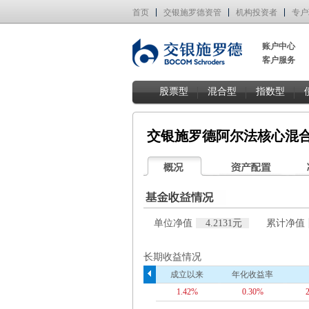
首页
交银施罗德资管
机构投资者
专户
账户中心
客户服务
股票型
混合型
指数型
交银施罗德阿尔法核心混
单位净值
4.2131元
累计净值
长期收益情况
成立以来
年化收益率
1.42%
0.30%