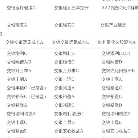
交银医疗健康C
交银瑞元三年定开
AAA指数7天持有
交银瑞安A
交银瑞安C
交银产业臻选
混
交银交银远见成长A
交银交银远见成长C
红利量化选股混合A
交银增利C
交银增利D
交银添利(LOF)
交银纯债A/B
交银纯债C
交银纯债D
交银月月丰A
交银月月丰C
交银强化回报A/B
交银丰润A
交银丰润C
交银丰享A
）
交银丰硕C（已清盘）
交银裕通A
交银裕通C
）
交银裕兴C（已清盘）
交银裕盈A
交银裕盈C
交银裕隆A
交银裕隆C
交银裕隆D
）
交银增利增强A
交银增利增强C
交银增利增强D
交银丰晟C
交银丰晟D
交银丰晟E
交银裕如E
交银安心收益A
交银安心收益C