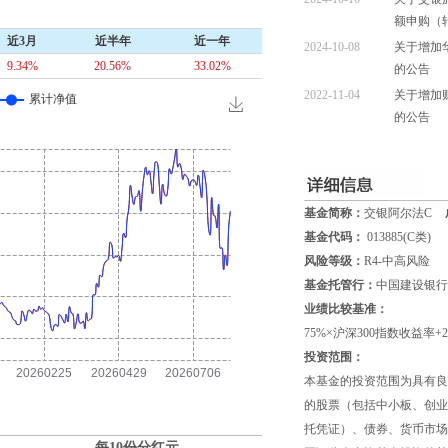
额申购（
近3月
近半年
近一年
2024-10-08
关于增加
9.34%
20.56%
33.02%
的公告
2022-11-04
关于增加
的公告
基金简称：
交银阿尔法C
基金代码：
013885(C类)
风险等级：
R4-中高风险
基金托管行：
中国建设银行
业绩比较基准：
75%×沪深300指数收益率
投资范围：
本基金的投资范围为具有良
的股票（包括中小板、创业
托凭证）、债券、货币市场
每10份分红
元