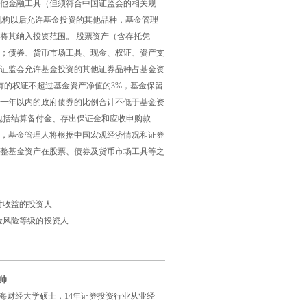
他金融工具（但须符合中国证监会的相关规
机构以后允许基金投资的其他品种，基金管理
将其纳入投资范围。 股票资产（含存托凭
5%；债券、货币市场工具、现金、权证、资产支
证监会允许基金投资的其他证券品种占基金资
持有的权证不超过基金资产净值的3%，基金保留
一年以内的政府债券的比例合计不低于基金资
包括结算备付金、存出保证金和应收申购款
，基金管理人将根据中国宏观经济情况和证券
整基金资产在股票、债券及货币市场工具等之
对收益的投资人
金风险等级的投资人
帅
海财经大学硕士，14年证券投资行业从业经