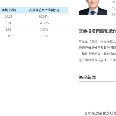
验
司
金额(亿元)
占基金总资产比例(%)
限
16.63
60.01%
9.51
34.30%
1.52
5.50%
0.05
0.19%
本基金（各类）份额净值及业绩
份额净值增长率及其与同期
二季度上半部分，基金净值
等公司股价表现较佳。下半季
交银智远量化选股