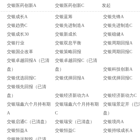
交银医药创新A
交银医药创新C
发起
交银成长A
交银蓝筹
交银先锋A
交银趋势C
交银先进制造A
交银先进制造C
交银成长30
交银新成长
交银稳健A
交银行业
交银双息平衡
交银周期回报A
交银国企改革
交银策略回报
交银周期回报C
交银卓越回报A（已清
交银卓越回报C（已清
盘）
盘）
交银科技创新A
交银优选回报C
交银优择回报A
交银优择回报C
交银领先回报（已清
盘）
交银经济新动力A
交银经济新动力C
交银瑞鑫六个月持有期
交银瑞鑫六个月持有期
交银瑞景定开（已
A
C
盘）
）
交银启通C（已清盘）
交银瑞安（已清盘）
交银境尚A
交银恒益A
交银恒益C
交银持续成长A
交银致远智投（已清