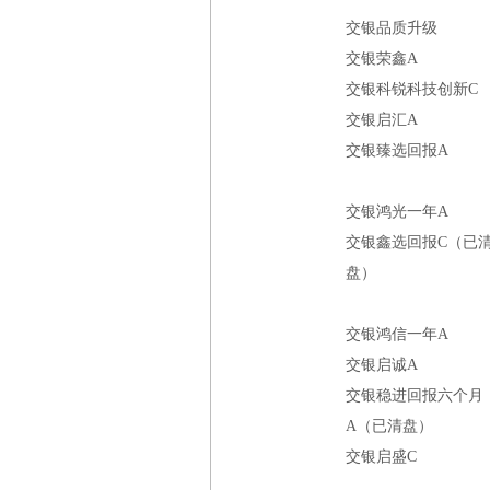
交银品质升级
交银荣鑫A
交银科锐科技创新C
交银启汇A
交银臻选回报A
交银鸿光一年A
交银鑫选回报C（已
盘）
交银鸿信一年A
交银启诚A
交银稳进回报六个月
A（已清盘）
交银启盛C