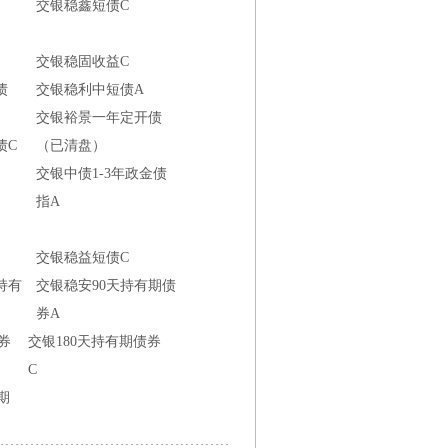
交银稳鑫短债C
交银稳固收益C
债
交银稳利中短债A
交银裕景一年定开债
债C
（已清盘）
交银中债1-3年政金债
指A
交银稳益短债C
持有
交银稳安90天持有期债
券A
券
交银180天持有期债券
C
期