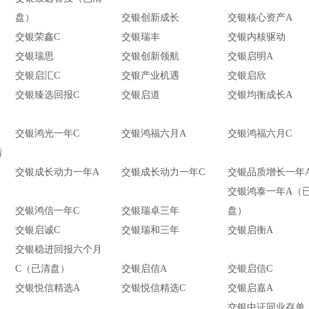
盘）
交银创新成长
交银核心资产A
交银荣鑫C
交银瑞丰
交银内核驱动
交银瑞思
交银创新领航
交银启明A
交银启汇C
交银产业机遇
交银启欣
交银臻选回报C
交银启道
交银均衡成长A
交银鸿光一年C
交银鸿福六月A
交银鸿福六月C
清
交银成长动力一年A
交银成长动力一年C
交银品质增长一年
交银鸿泰一年A（
交银鸿信一年C
交银瑞卓三年
盘）
交银启诚C
交银瑞和三年
交银启衡A
交银稳进回报六个月
C（已清盘）
交银启信A
交银启信C
交银悦信精选A
交银悦信精选C
交银启嘉A
交银中证同业存单