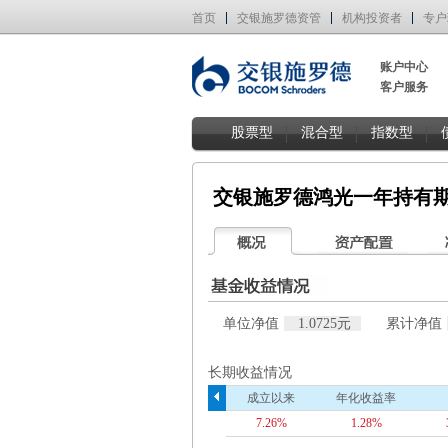
首页
交银施罗德资管
机构投资者
专户
账户中心
客户服务
股票型
混合型
指数型
交银施罗德鸿光一年持有
单位净值
1.0725元
累计净值
长期收益情况
成立以来
年化收益率
7.26%
1.28%