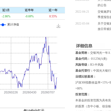
的公告
近3月
近半年
近一年
2022-04-21
交银施罗
-2.86%
-0.69%
0.55%
季度报告
2022-03-04
关于交银
放日常赎
基金简称：
交银鸿光一年A
基金代码：
011256(A类)
风险等级：
R3-中风险
基金托管行：
中国光大银行
业绩比较基准：
沪深300指数收益率×15
×80%
投资范围：
本基金的投资范围为具有良
的股票（含中小板、创业板
每10份分红
元