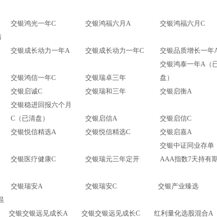
交银鸿光一年C
交银鸿福六月A
交银鸿福六月C
清
交银成长动力一年A
交银成长动力一年C
交银品质增长一年
交银鸿泰一年A（
交银鸿信一年C
交银瑞卓三年
盘）
交银启诚C
交银瑞和三年
交银启衡A
交银稳进回报六个月
C（已清盘）
交银启信A
交银启信C
交银悦信精选A
交银悦信精选C
交银启嘉A
交银中证同业存单
交银医疗健康C
交银瑞元三年定开
AAA指数7天持有
交银瑞安A
交银瑞安C
交银产业臻选
混
交银交银远见成长A
交银交银远见成长C
红利量化选股混合A