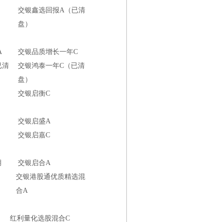
交银鑫选回报A（已清
盘）
A
交银品质增长一年C
已清
交银鸿泰一年C（已清
盘）
交银启衡C
交银启盛A
交银启嘉C
期
交银启合A
交银港股通优质精选混
合A
红利量化选股混合C