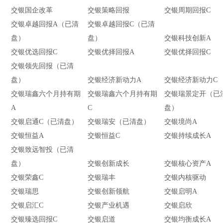
交银国企改革
交银策略回报
交银周期回报C
交银卓越回报A（已清
交银卓越回报C（已清
盘）
盘）
交银科技创新A
交银优选回报C
交银优择回报A
交银优择回报C
交银领先回报（已清
盘）
交银经济新动力A
交银经济新动力C
交银瑞鑫六个月持有期
交银瑞鑫六个月持有期
交银瑞景定开（已
A
C
盘）
）
交银启通C（已清盘）
交银瑞安（已清盘）
交银境尚A
交银恒益A
交银恒益C
交银持续成长A
交银致远智投（已清
盘）
交银创新成长
交银核心资产A
交银荣鑫C
交银瑞丰
交银内核驱动
交银瑞思
交银创新领航
交银启明A
交银启汇C
交银产业机遇
交银启欣
交银臻选回报C
交银启道
交银均衡成长A