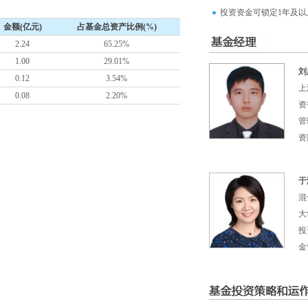
投资资金可锁定1年及以
金额(亿元)
占基金总资产比例(%)
2.24
65.25%
1.00
29.01%
刘
0.12
3.54%
上
0.08
2.20%
资
管
资
于
混
大
投
金