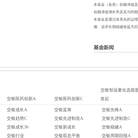
本基金（各类）份额净值及业绩
份额净值增长率及其与同期
本基金是通过体系化的运维
撤、追求长期稳健收益为目
交银智远量化选股
交银医药创新A
交银医药创新C
发起
交银成长A
交银蓝筹
交银先锋A
交银趋势C
交银先进制造A
交银先进制造C
交银成长30
交银新成长
交银稳健A
交银行业
交银双息平衡
交银周期回报A