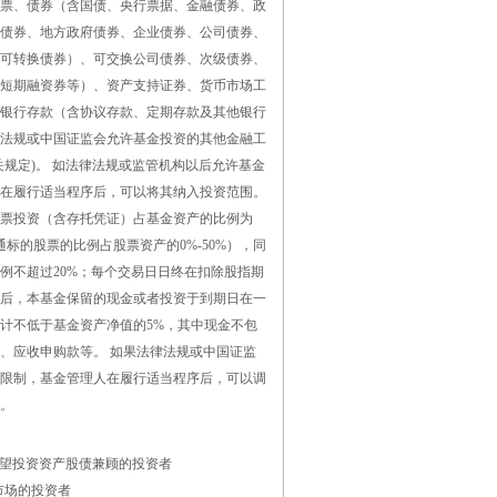
票、债券（含国债、央行票据、金融债券、政
债券、地方政府债券、企业债券、公司债券、
可转换债券）、可交换公司债券、次级债券、
短期融资券等）、资产支持证券、货币市场工
银行存款（含协议存款、定期存款及其他银行
法规或中国证监会允许基金投资的其他金融工
关规定)。 如法律法规或监管机构以后允许基金
在履行适当程序后，可以将其纳入投资范围。
票投资（含存托凭证）占基金资产的比例为
股通标的股票的比例占股票资产的0%-50%），同
例不超过20%；每个交易日日终在扣除股指期
后，本基金保留的现金或者投资于到期日在一
计不低于基金资产净值的5%，其中现金不包
、应收申购款等。 如果法律法规或中国证监
限制，基金管理人在履行适当程序后，可以调
。
希望投资资产股债兼顾的投资者
市场的投资者