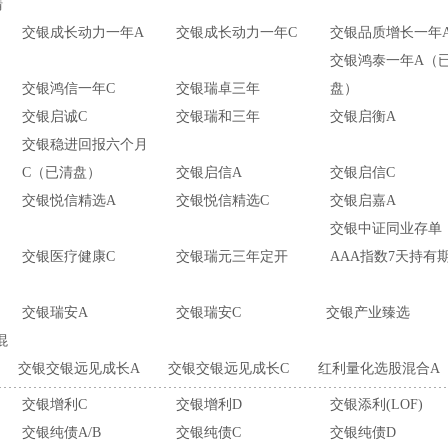
清
交银成长动力一年A
交银成长动力一年C
交银品质增长一年
交银鸿泰一年A（
交银鸿信一年C
交银瑞卓三年
盘）
交银启诚C
交银瑞和三年
交银启衡A
交银稳进回报六个月
C（已清盘）
交银启信A
交银启信C
交银悦信精选A
交银悦信精选C
交银启嘉A
交银中证同业存单
交银医疗健康C
交银瑞元三年定开
AAA指数7天持有
交银瑞安A
交银瑞安C
交银产业臻选
混
交银交银远见成长A
交银交银远见成长C
红利量化选股混合A
交银增利C
交银增利D
交银添利(LOF)
交银纯债A/B
交银纯债C
交银纯债D