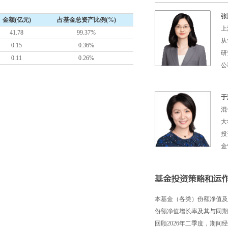
张
金额(亿元)
占基金总资产比例(%)
上
41.78
99.37%
从
0.15
0.36%
研
0.11
0.26%
公
于
混
大
投
金
本基金（各类）份额净值及业绩
份额净值增长率及其与同期
回顾2026年二季度，期