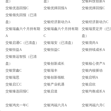
盘）
盘）
交银科技创新A
交银优选回报C
交银优择回报A
交银优择回报C
交银领先回报（已清
盘）
交银经济新动力A
交银经济新动力C
交银瑞鑫六个月持有期
交银瑞鑫六个月持有期
交银瑞景定开（已
A
C
盘）
）
交银启通C（已清盘）
交银瑞安（已清盘）
交银境尚A
交银恒益A
交银恒益C
交银持续成长A
交银致远智投（已清
盘）
交银创新成长
交银核心资产A
交银荣鑫C
交银瑞丰
交银内核驱动
交银瑞思
交银创新领航
交银启明A
交银启汇C
交银产业机遇
交银启欣
交银臻选回报C
交银启道
交银均衡成长A
交银鸿光一年C
交银鸿福六月A
交银鸿福六月C