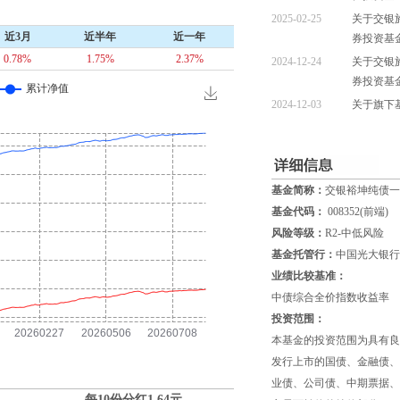
2025-02-25
关于交银
近3月
近半年
近一年
券投资基
0.78%
1.75%
2.37%
2024-12-24
关于交银
券投资基
2024-12-03
关于旗下
基金简称：
交银裕坤纯债一
基金代码：
008352(前端)
风险等级：
R2-中低风险
基金托管行：
中国光大银行
业绩比较基准：
中债综合全价指数收益率
投资范围：
本基金的投资范围为具有良
发行上市的国债、金融债、
业债、公司债、中期票据、
每10份分红
1.64
元