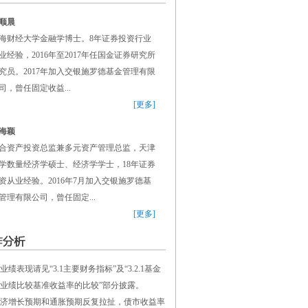
顺晨
海财经大学金融学博士。8年证券投资行业
业经验，2016年至2017年任国金证券研究所
究员。2017年加入交银施罗德基金管理有限
司，曾任固定收益...
[更多]
海颖
合资产投资总监兼多元资产管理总监，天津
学数量经济学硕士、经济学学士，18年证券
资从业经验。2016年7月加入交银施罗德基
管理有限公司，曾任固定...
[更多]
表现请见“3.1主要财务指标”及“3.2.1基金
业绩比较基准收益率的比较”部分披露。
间经济增长预期和通胀预期反复拉扯，债市收益率