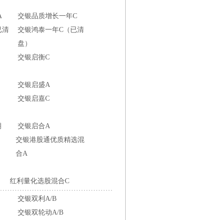
A
交银品质增长一年C
已清
交银鸿泰一年C（已清
盘）
交银启衡C
交银启盛A
交银启嘉C
期
交银启合A
交银港股通优质精选混
合A
红利量化选股混合C
交银双利A/B
交银双轮动A/B