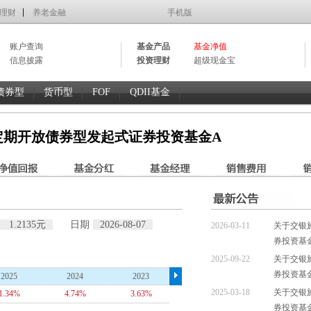
理财
养老金融
手机版
账户查询
基金产品
基金净值
信息披露
投资理财
超级现金宝
债券型
货币型
FOF
QDII基金
定期开放债券型发起式证券投资基金A
1.2135元
日期
2026-08-07
2026-03-11
关于交银
券投资基
2025-09-22
关于交银
券投资基
2025
2024
2023
2022
2021
2025-03-18
关于交银
1.34%
4.74%
3.63%
2.63%
4.54%
券投资基