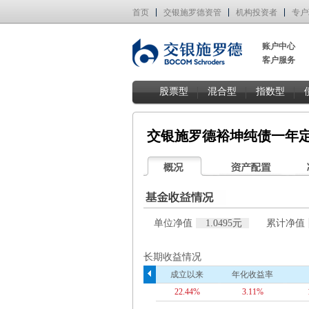
首页
交银施罗德资管
机构投资者
专户
账户中心
客户服务
股票型
混合型
指数型
交银施罗德裕坤纯债一年
单位净值
1.0495元
累计净值
长期收益情况
成立以来
年化收益率
22.44%
3.11%