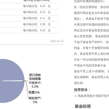
交易可转债的纯债部分）、
每10份分红
0.43
元
款（包括定期存款、协议存
每10份分红
0.35
元
规或中国证监会允许基金投
每10份分红
0.11
元
规定）。本基金不投资于股
每10份分红
0.30
元
分离交易可转债的纯债部分
每10份分红
0.45
元
构以后允许基金投资其他品
纳入投资范围。 基金的投
2026-03-31
不低于基金资产的80%，
利益，在每个开放期开始前
内，基金投资不受上述比例
日在一年以内的政府债券的
中现金不包括结算备付金、
基金不受上述5%的限制。
资比例限制，基金管理人在
资比例。
推荐群体：
风险承受能力等级不低