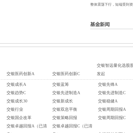
整体震荡下行，短端受到资
交银智远量化选股
交银医药创新A
交银医药创新C
发起
交银成长A
交银蓝筹
交银先锋A
交银趋势C
交银先进制造A
交银先进制造C
交银成长30
交银新成长
交银稳健A
交银行业
交银双息平衡
交银周期回报A
交银国企改革
交银策略回报
交银周期回报C
交银卓越回报A（已清
交银卓越回报C（已清