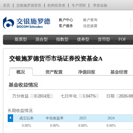
首页
交银施罗德资管
机构投资者
专户理财
养老金融
账户中心
账户查询
客户服务
信息披露
股票型
混合型
指数型
债券型
货币型
FOF
交银施罗德货币市场证券投资基金A
万分收益
0.2814元
七日年化
1.047%
日期
2026-08
长期收益情况
成立以来
年化收益率
2025
2024
0.00%
0.00%
0.00%
0.00%