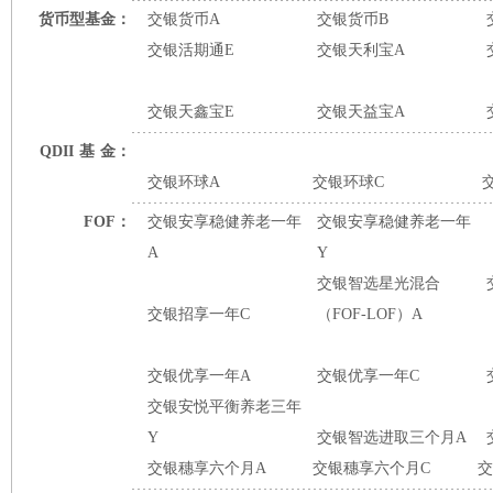
货币型基金：
交银货币A
交银货币B
交银活期通E
交银天利宝A
交银天鑫宝E
交银天益宝A
QDII
基
金：
交银环球A
交银环球C
FOF：
交银安享稳健养老一年
交银安享稳健养老一年
A
Y
交银智选星光混合
交银招享一年C
（FOF-LOF）A
交银优享一年A
交银优享一年C
交银安悦平衡养老三年
Y
交银智选进取三个月A
交银穗享六个月A
交银穗享六个月C
交