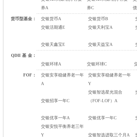
券A
券C
债
货币型基金：
交银货币A
交银货币B
交银活期通E
交银天利宝A
交银天鑫宝E
交银天益宝A
QDII
基
金：
交银环球A
交银环球C
FOF：
交银安享稳健养老一年
交银安享稳健养老一年
A
Y
交银智选星光混合
交银招享一年C
（FOF-LOF）A
交银优享一年A
交银优享一年C
交银安悦平衡养老三年
Y
交银智选进取三个月A