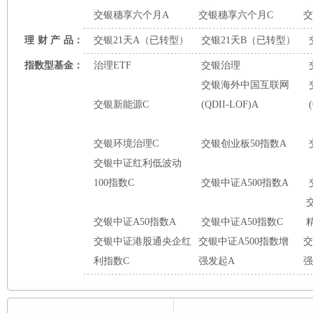
交银穗享六个月A
交银穗享六个月C
交
理
财
产
品：
交银21天A（已转型）
交银21天B（已转型）
指数型基金：
治理ETF
交银治理
交银海外中国互联网
交银新能源C
(QDII-LOF)A
交银环境治理C
交银创业板50指数A
交银中证红利低波动
100指数C
交银中证A500指数A
交银中证A50指数A
交银中证A50指数C
交银中证港股通央企红
交银中证A500指数增
交
利指数C
强发起A
强