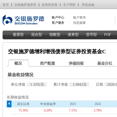
首页
交银施罗德资管
机构投资者
专户理财
养老金融
账户中心
账户查询
客户服务
信息披露
股票型
混合型
指数型
债券型
货币型
FOF
交银施罗德增利增强债券型证券投资基金C
单位净值
1.3292元
累计净值
1.6842元
日期
2026-
长期收益情况
成立以来
年化收益率
2025
2024
75.16%
6.29%
7.15%
3.79%