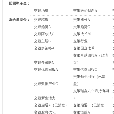
股票型基金：
交银消费
交银医药创新A
混合型基金：
交银精选
交银成长A
交银趋势A
交银趋势C
交银阿尔法C
交银成长30
交银主题C
交银行业
交银多策略A
交银国企改革
交银卓越回报A（已清
交银多策略C
盘）
交银优选回报A
交银优选回报C
交银领先回报（已清
交银数据产业C
盘）
交银瑞鑫六个月持有期
交银新生活力
A
交银启通A（已清盘）
交银启通C（已清盘）
交银股息优化
交银恒益A