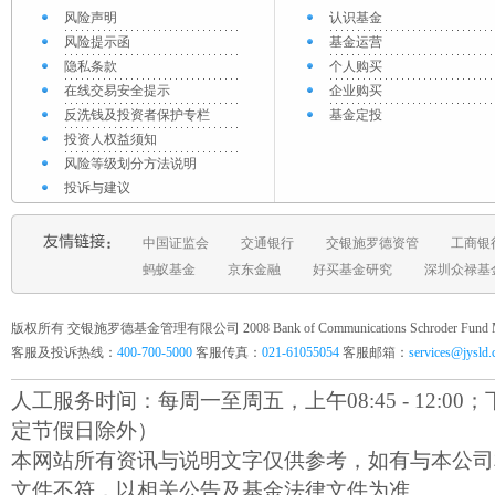
风险声明
认识基金
风险提示函
基金运营
隐私条款
个人购买
在线交易安全提示
企业购买
反洗钱及投资者保护专栏
基金定投
投资人权益须知
风险等级划分方法说明
投诉与建议
中国证监会
交通银行
交银施罗德资管
工商银
蚂蚁基金
京东金融
好买基金研究
深圳众禄基
版权所有 交银施罗德基金管理有限公司 2008 Bank of Communications Schroder Fund Mana
客服及投诉热线：
400-700-5000
客服传真：
021-61055054
客服邮箱：
services@jysld
人工服务时间：每周一至周五，上午08:45 - 12:00；下午1
定节假日除外）
本网站所有资讯与说明文字仅供参考，如有与本公司
文件不符，以相关公告及基金法律文件为准。