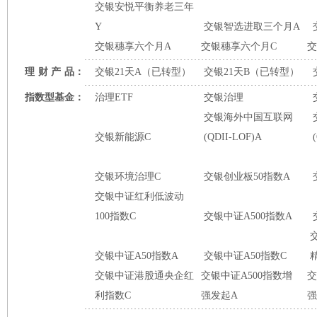
交银安悦平衡养老三年
Y
交银智选进取三个月A
交银穗享六个月A
交银穗享六个月C
交
理
财
产
品：
交银21天A（已转型）
交银21天B（已转型）
指数型基金：
治理ETF
交银治理
交银海外中国互联网
交银新能源C
(QDII-LOF)A
交银环境治理C
交银创业板50指数A
交银中证红利低波动
100指数C
交银中证A500指数A
交银中证A50指数A
交银中证A50指数C
交银中证港股通央企红
交银中证A500指数增
交
利指数C
强发起A
强