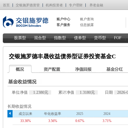
首页
交银施罗德资管
机构投资者
专户理财
养老金融
账户中心
账户查询
客户服务
信息披露
股票型
混合型
指数型
债券型
货币型
FOF
交银施罗德丰晟收益债券型证券投资基金C
单位净值
1.2380元
累计净值
1.3180元
日期
2026-
长期收益情况
成立以来
年化收益率
2025
2024
33.30%
3.56%
0.67%
3.71%