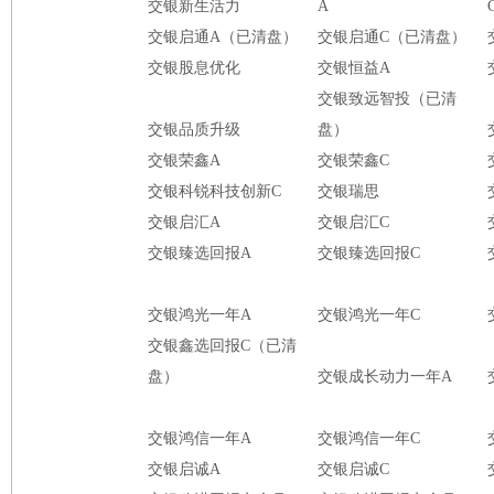
交银新生活力
A
交银启通A（已清盘）
交银启通C（已清盘）
交银股息优化
交银恒益A
交银致远智投（已清
交银品质升级
盘）
交银荣鑫A
交银荣鑫C
交银科锐科技创新C
交银瑞思
交银启汇A
交银启汇C
交银臻选回报A
交银臻选回报C
交银鸿光一年A
交银鸿光一年C
交银鑫选回报C（已清
盘）
交银成长动力一年A
交银鸿信一年A
交银鸿信一年C
交银启诚A
交银启诚C