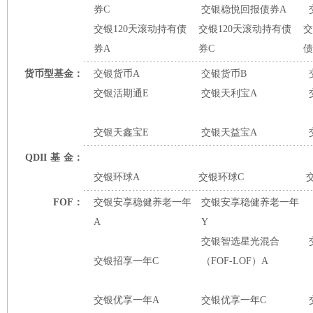
券C
交银稳悦回报债券A
交银120天滚动持有债
交银120天滚动持有债
交
券A
券C
债
货币型基金：
交银货币A
交银货币B
交银活期通E
交银天利宝A
交银天鑫宝E
交银天益宝A
QDII
基
金：
交银环球A
交银环球C
FOF：
交银安享稳健养老一年
交银安享稳健养老一年
A
Y
交银智选星光混合
交银招享一年C
（FOF-LOF）A
交银优享一年A
交银优享一年C