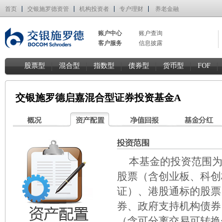
首页
交银施罗德资管
机构投资者
专户理财
养老金融
账户中心
账户查询
客户服务
信息披露
股票型
混合型
指数型
债券型
货币型
FOF
交银施罗德启嘉混合型证券投资基金A
本基金的投资范围
股票（含创业板、科创
证）、港股通标的股票
券、政府支持机构债券
（含可分离交易可转换