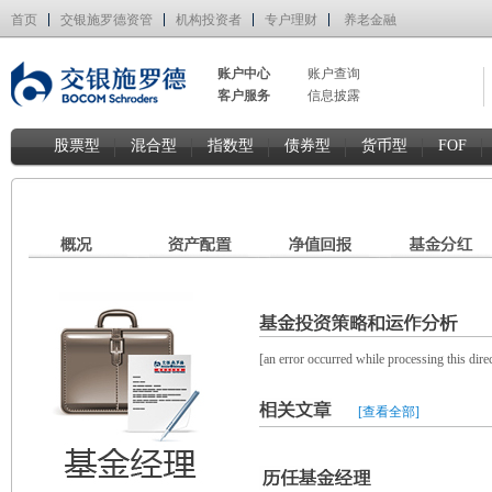
首页
交银施罗德资管
机构投资者
专户理财
养老金融
账户中心
账户查询
客户服务
信息披露
股票型
混合型
指数型
债券型
货币型
FOF
[an error occurred while processing this direc
[查看全部]