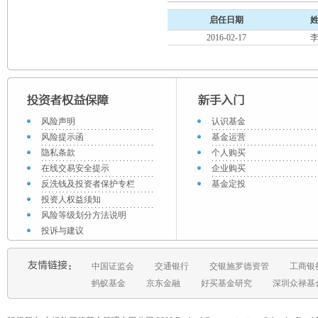
启任日期
2016-02-17
风险声明
认识基金
风险提示函
基金运营
隐私条款
个人购买
在线交易安全提示
企业购买
反洗钱及投资者保护专栏
基金定投
投资人权益须知
风险等级划分方法说明
投诉与建议
中国证监会
交通银行
交银施罗德资管
工商银
蚂蚁基金
京东金融
好买基金研究
深圳众禄基