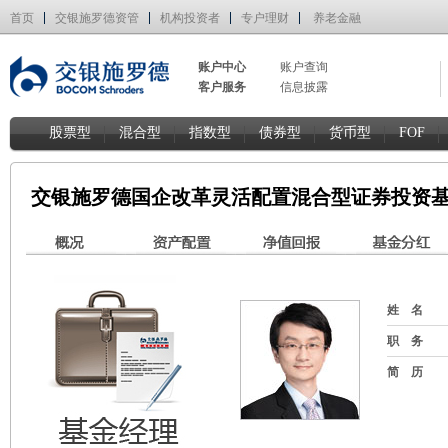
首页
交银施罗德资管
机构投资者
专户理财
养老金融
账户中心
账户查询
客户服务
信息披露
股票型
混合型
指数型
债券型
货币型
FOF
交银施罗德国企改革灵活配置混合型证券投资基
姓 名
职 务
简 历