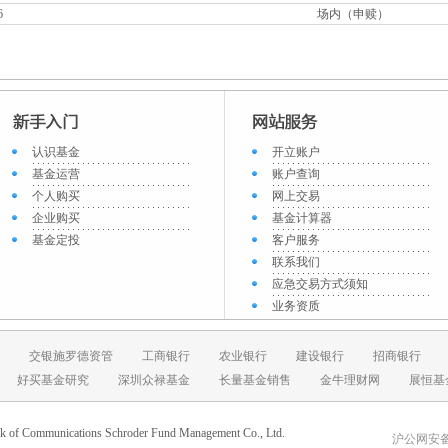
6
场内（申赎）
认识基金
开立账户
基金运营
账户查询
个人购买
网上交易
企业购买
基金计算器
基金定投
客户服务
联系我们
应急交易方式须知
业务资质
交银施罗德资管
工商银行
农业银行
建设银行
招商银行
好买基金研究
深圳众禄基金
长量基金销售
金牛理财网
展恒基
ications Schroder Fund Management Co., Ltd.
沪公网安