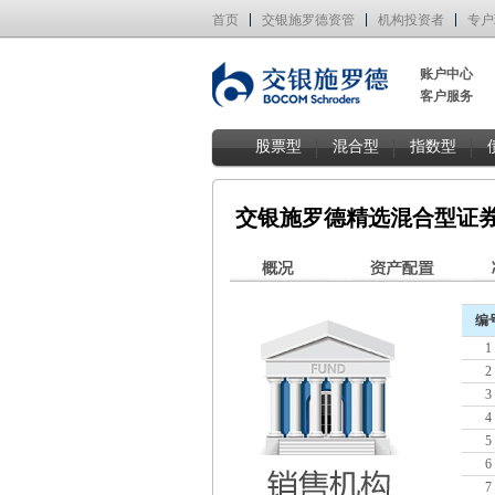
首页
交银施罗德资管
机构投资者
专户
账户中心
客户服务
股票型
混合型
指数型
交银施罗德精选混合型证
编
1
2
3
4
5
6
7