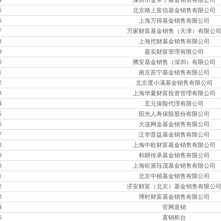
4
深圳市金斧子基金销售有限公司
5
北京格上富信基金销售有限公司
6
上海万得基金销售有限公司
7
万家财富基金销售（天津）有限公
8
上海挖财基金销售有限公司
9
嘉实财富管理有限公司
0
腾安基金销售（深圳）有限公司
1
南京苏宁基金销售有限公司
2
北京度小满基金销售有限公司
3
上海华夏财富投资管理有限公司
4
玄元保险代理有限公司
5
阳光人寿保险股份有限公司
6
大连网金基金销售有限公司
7
泛华普益基金销售有限公司
8
上海中欧财富基金销售有限公司
9
和耕传承基金销售有限公司
0
上海钜派珏茂基金销售有限公司
1
北京中植基金销售有限公司
2
济安财富（北京）基金销售有限公
3
博时财富基金销售有限公司
4
官网直销
5
直销柜台