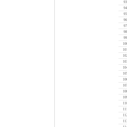
93
94
95
96
97
98
99
10
10
10
10
10
10
10
10
10
10
11
11
11
11