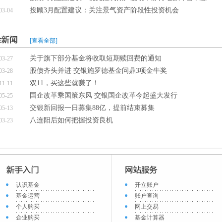
投顾3月配置建议：关注景气资产阶段性投资机会
03-04
[查看全部]
关于旗下部分基金将收取短期赎回费的通知
03-27
股债齐头并进 交银施罗德基金问鼎3项金牛奖
03-28
双11，买这些就赚了！
11-11
国企改革乘国策东风 交银国企改革今起盛大发行
05-25
交银新回报一日募集88亿，提前结束募集
05-13
八连阳后如何把握投资良机
03-23
认识基金
开立账户
基金运营
账户查询
个人购买
网上交易
企业购买
基金计算器