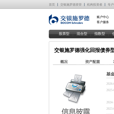
首页
交银施罗德资管
机构投资者
专户
账户中心
客户服务
股票型
混合型
指数型
交银施罗德强化回报债券型
2026-
2025-
2024-
2023-