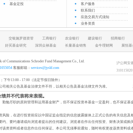
基金定投
客户服务
联系我们
应急交易方式须知
业务资质
交银施罗德资管
工商银行
农业银行
建设银行
招商银行
好买基金研究
深圳众禄基金
长量基金销售
金牛理财网
展恒基
ications Schroder Fund Management Co., Ltd.
沪公网安
61055054
客服邮箱：
services@jysld.com
31011502
；下午13:00 - 17:00（法定节假日除外）
公司相关公告及基金法律文件不符，以相关公告及基金法律文件为准。
、勤勉尽职的原则管理和运用基金财产，但不保证投资本基金一定盈利，也不保证基
。
资风险，在进行投资前应以中国证监会指定的信息披露媒体上正式公告的有关信息及
要约、要约邀请或向浏览者提出的任何建议。浏览者在作出任何投资、财务决策或购
对该类资料或者信息作出任何保证。本公司无须事前通知，随时有权更改该类资料或