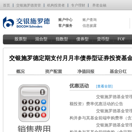
首页
交银施罗德资管
机构投资者
专户理财
养老金融
账户中心
账户查询
客户服务
信息披露
股票型
混合型
指数型
债券型
货币型
FOF
交银施罗德定期支付月月丰债券型证券投资基金
[查看全部]
交银施罗德基金管
额投资）费率优惠活动的公告
交银施罗德基金管
构并参与其基金前端申购费率（含
交银施罗德基金管