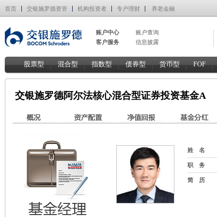
首页
交银施罗德资管
机构投资者
专户理财
养老金融
账户中心
账户查询
客户服务
信息披露
股票型
混合型
指数型
债券型
货币型
FOF
交银施罗德阿尔法核心混合型证券投资基金A
姓 名
职 务
简 历