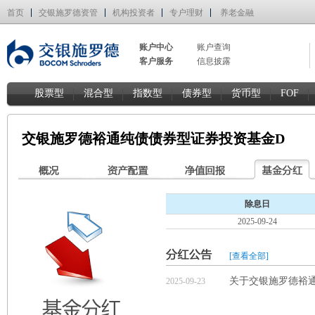
首页
交银施罗德资管
机构投资者
专户理财
养老金融
账户中心
账户查询
客户服务
信息披露
股票型
混合型
指数型
债券型
货币型
FOF
交银施罗德裕通纯债债券型证券投资基金D
除息日
2025-09-24
[查看全部]
关于交银施罗德裕
2025-09-23