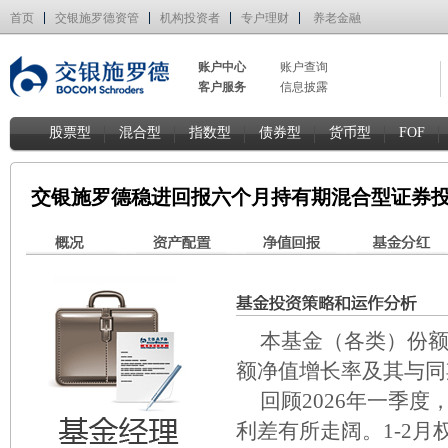
首页
交银施罗德资管
机构投资者
专户理财
养老金融
账户中心
账户查询
客户服务
信息披露
股票型
混合型
指数型
债券型
货币型
FOF
交银施罗德稳进回报六个月持有期混合型证券投
本基金（各类）份额净
额净值增长率及其与同
回顾2026年一季
利差有所走阔。1-2