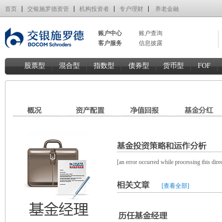
首页
交银施罗德资管
机构投资者
专户理财
养老金融
账户中心
账户查询
客户服务
信息披露
股票型
混合型
指数型
债券型
货币型
FOF
[an error occurred while processing this direc
[查看全部]