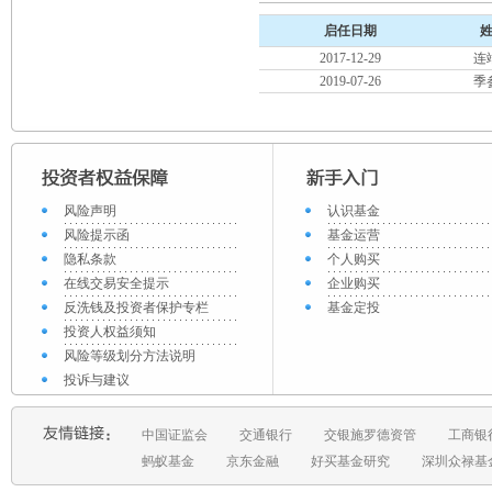
启任日期
2017-12-29
连
2019-07-26
季
风险声明
认识基金
风险提示函
基金运营
隐私条款
个人购买
在线交易安全提示
企业购买
反洗钱及投资者保护专栏
基金定投
投资人权益须知
风险等级划分方法说明
投诉与建议
中国证监会
交通银行
交银施罗德资管
工商银
蚂蚁基金
京东金融
好买基金研究
深圳众禄基