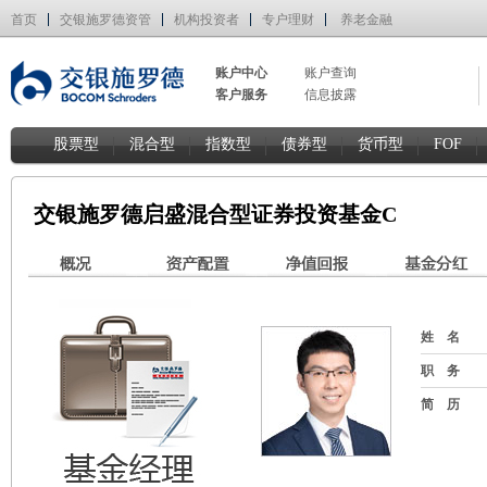
首页
交银施罗德资管
机构投资者
专户理财
养老金融
账户中心
账户查询
客户服务
信息披露
股票型
混合型
指数型
债券型
货币型
FOF
交银施罗德启盛混合型证券投资基金C
姓 名
职 务
简 历