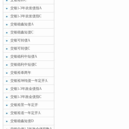
交银裕祥C
交银1-3年农发债指A
交银1-3年农发债指C
交银稳鑫短债A
交银稳鑫短债C
交银可转债A
交银可转债C
交银稳利中短债A
交银稳利中短债C
交银裕泰两年
交银裕坤纯债一年定开A
交银1-3年政金债指A
交银1-3年政金债指C
交银裕景一年定开
交银裕道一年定开A
交银稳鑫短债D