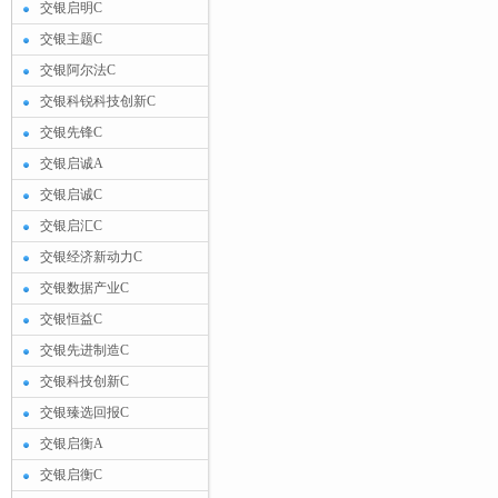
交银启明C
交银主题C
交银阿尔法C
交银科锐科技创新C
交银先锋C
交银启诚A
交银启诚C
交银启汇C
交银经济新动力C
交银数据产业C
交银恒益C
交银先进制造C
交银科技创新C
交银臻选回报C
交银启衡A
交银启衡C