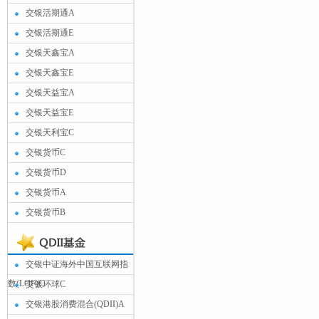
交银活期通A
交银活期通E
交银天鑫宝A
交银天鑫宝E
交银天益宝A
交银天益宝E
交银天利宝C
交银货币C
交银货币D
交银货币A
交银货币B
交银中证海外中国互联网指
数(LOF)C
交银环球C
交银港股消费混合(QDII)A