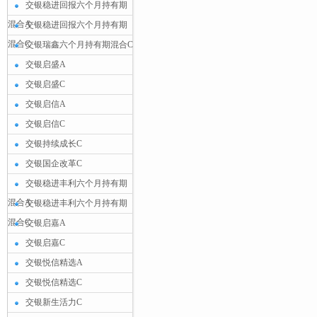
交银稳进回报六个月持有期
混合A
交银稳进回报六个月持有期
混合C
交银瑞鑫六个月持有期混合C
交银启盛A
交银启盛C
交银启信A
交银启信C
交银持续成长C
交银国企改革C
交银稳进丰利六个月持有期
混合A
交银稳进丰利六个月持有期
混合C
交银启嘉A
交银启嘉C
交银悦信精选A
交银悦信精选C
交银新生活力C