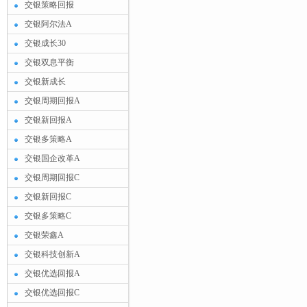
交银策略回报
交银阿尔法A
交银成长30
交银双息平衡
交银新成长
交银周期回报A
交银新回报A
交银多策略A
交银国企改革A
交银周期回报C
交银新回报C
交银多策略C
交银荣鑫A
交银科技创新A
交银优选回报A
交银优选回报C