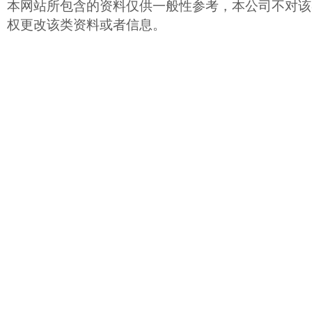
本网站所包含的资料仅供一般性参考，本公司不对该
权更改该类资料或者信息。