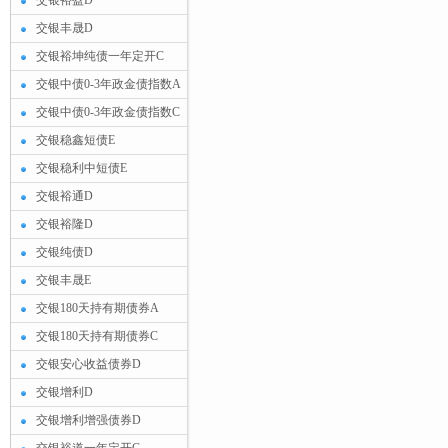
交银裕盈D
交银丰晟D
交银裕坤纯债一年定开C
交银中债0-3年政金债指数A
交银中债0-3年政金债指数C
交银稳鑫短债E
交银稳利中短债E
交银裕通D
交银裕隆D
交银纯债D
交银丰晟E
交银180天持有期债券A
交银180天持有期债券C
交银安心收益债券D
交银增利D
交银增利增强债券D