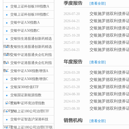
[查看全部]
交银上证科创板100指数A
交银施罗德双利债券证
2026-07-20
交银上证科创板100指数C
交银施罗德双利债券证
2026-04-21
交银中证A50指数A
交银施罗德双利债券证
2026-01-21
交银中证A50指数C
交银施罗德双利债券证
2025-10-28
交银恒生港股通创新药精选
交银施罗德双利债券证
2025-07-18
指数A
交银恒生港股通创新药精选
交银施罗德双利债券证
2025-04-21
指数C
交银中证港股通央企红利指
[查看全部]
数A
交银中证港股通央企红利指
数C
交银中证A500指数增强A
交银施罗德双利债券证
2026-03-28
交银中证A500指数增强C
交银施罗德双利债券证
2025-08-29
交银施罗德双利债券证
交银深300价值ETF
2025-03-28
交银施罗德双利债券证
2024-08-30
交银国证新能源指数
交银施罗德双利债券证
2024-03-29
（LOF）A
交银中证环境治理指数
交银施罗德双利债券证
2023-08-30
(LOF)A
交银上证180公司治理ETF
交银中证智选沪深港科技
[查看全部]
50ETF
交银上证180公司治理ETF联