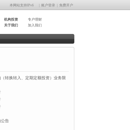
本网站支持IPv6
|
账户登录
|
免费开户
机构投资
专户理财
关于我们
加入我们
购（转换转入、定期定额投资）业务限
告
告
告
的公告