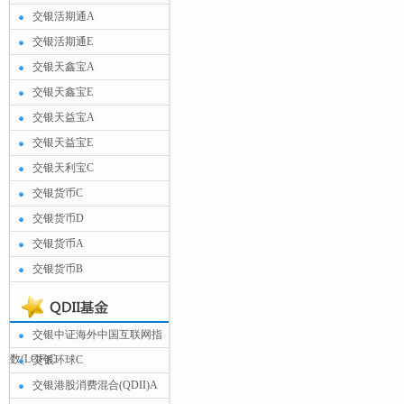
交银活期通A
交银活期通E
交银天鑫宝A
交银天鑫宝E
交银天益宝A
交银天益宝E
交银天利宝C
交银货币C
交银货币D
交银货币A
交银货币B
交银中证海外中国互联网指
数(LOF)C
交银环球C
交银港股消费混合(QDII)A