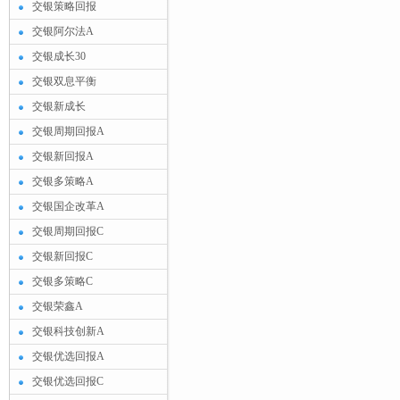
交银策略回报
交银阿尔法A
交银成长30
交银双息平衡
交银新成长
交银周期回报A
交银新回报A
交银多策略A
交银国企改革A
交银周期回报C
交银新回报C
交银多策略C
交银荣鑫A
交银科技创新A
交银优选回报A
交银优选回报C