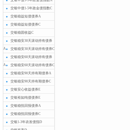
交银中债1-5年政金债指数A
交银中债1-5年政金债指数C
交银稳益短债债券A
交银稳益短债债券C
交银稳固收益C
交银稳安30天滚动持有债券
A
交银稳安30天滚动持有债券C
交银稳安60天滚动持有债券
A
交银稳安60天滚动持有债券C
交银稳安90天持有期债券A
交银稳安90天持有期债券C
交银安心收益债券E
交银裕如纯债债券E
交银稳悦回报债券A
交银稳悦回报债券C
交银1-3年农发债指D