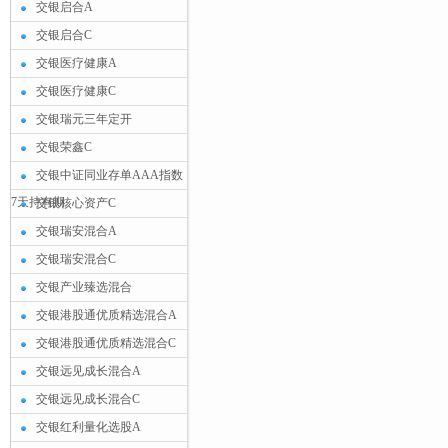
交银启合A
交银启合C
交银医疗健康A
交银医疗健康C
交银瑞元三年定开
交银荣鑫C
交银中证同业存单AAA指数
7天持有期
交银核心资产C
交银瑞安混合A
交银瑞安混合C
交银产业臻选混合
交银港股通优质精选混合A
交银港股通优质精选混合C
交银远见成长混合A
交银远见成长混合C
交银红利量化选股A