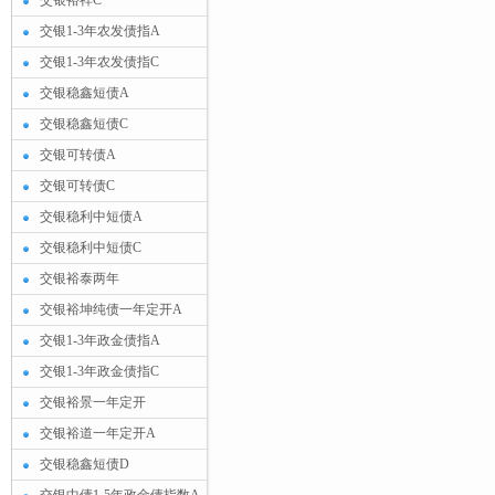
交银裕祥C
交银1-3年农发债指A
交银1-3年农发债指C
交银稳鑫短债A
交银稳鑫短债C
交银可转债A
交银可转债C
交银稳利中短债A
交银稳利中短债C
交银裕泰两年
交银裕坤纯债一年定开A
交银1-3年政金债指A
交银1-3年政金债指C
交银裕景一年定开
交银裕道一年定开A
交银稳鑫短债D