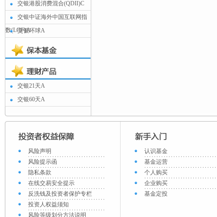
交银港股消费混合(QDII)C
交银中证海外中国互联网指
数(LOF)A
交银环球A
交银21天A
交银60天A
风险声明
认识基金
风险提示函
基金运营
隐私条款
个人购买
在线交易安全提示
企业购买
反洗钱及投资者保护专栏
基金定投
投资人权益须知
风险等级划分方法说明