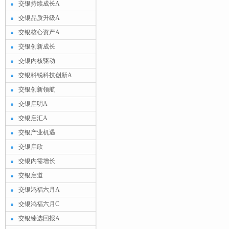
交银持续成长A
交银品质升级A
交银核心资产A
交银创新成长
交银内核驱动
交银科锐科技创新A
交银创新领航
交银启明A
交银启汇A
交银产业机遇
交银启欣
交银内需增长
交银启道
交银鸿福六月A
交银鸿福六月C
交银臻选回报A