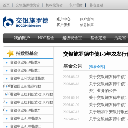
首页
交银施罗德资管
机构投资者
专户理财
养老金融
账户中心
账户查询
客户服务
信息披露
我的账户
HOT基金
超级现金宝
基金定投
活期富
交银施罗德中债1-3年农发
交银创业板50指数A
[查看全部]
交银创业板50指数C
关于交银施罗德中债1
2026-06-23
交银中证环境治理指数
关于交银施罗德中债1
2026-06-18
(LOF)C
交银国证新能源指数
资）业务的公告
（LOF）C
交银中证红利低波动100指数
关于交银施罗德中债1
2026-06-16
A
交银中证红利低波动100指数
关于交银施罗德中债1
2026-02-09
C
交银创业板50指数Y
关于增加平安银行股
2025-07-15
交银中证A500指数A
关于交银施罗德中债1
2025-06-23
交银中证A500指数C