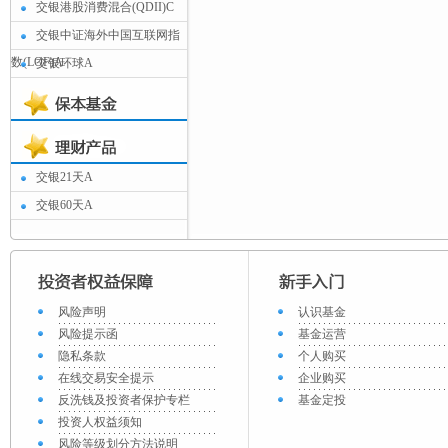
交银港股消费混合(QDII)C
交银中证海外中国互联网指
数(LOF)A
交银环球A
交银21天A
交银60天A
风险声明
认识基金
风险提示函
基金运营
隐私条款
个人购买
在线交易安全提示
企业购买
反洗钱及投资者保护专栏
基金定投
投资人权益须知
风险等级划分方法说明