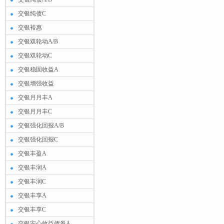
交银纯债C
交银裕惠
交银双轮动A/B
交银双轮动C
交银稳固收益A
交银增强收益
交银月月丰A
交银月月丰C
交银强化回报A/B
交银强化回报C
交银丰盈A
交银丰润A
交银丰润C
交银丰享A
交银丰享C
交银安心收益债券A