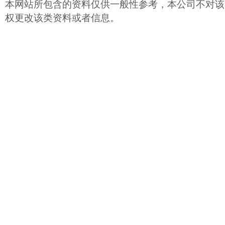
本网站所包含的资料仅供一般性参考，本公司不对该
权更改该类资料或者信息。