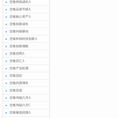
交银持续成长A
交银品质升级A
交银核心资产A
交银创新成长
交银内核驱动
交银科锐科技创新A
交银创新领航
交银启明A
交银启汇A
交银产业机遇
交银启欣
交银内需增长
交银启道
交银鸿福六月A
交银鸿福六月C
交银臻选回报A