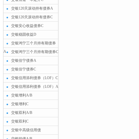
交银120天滚动持有债券A
交银120天滚动持有债券C
交银安心收益债券C
交银稳固收益D
交银鸿宁三个月持有期债券
A
交银鸿宁三个月持有期债券C
交银佳宁债券A
交银佳宁债券C
交银信用添利债券（LOF）C
交银信用添利债券（LOF）A
交银增利A/B
交银增利C
交银双利A/B
交银双利C
交银中高级信用债
交银纯债A/B