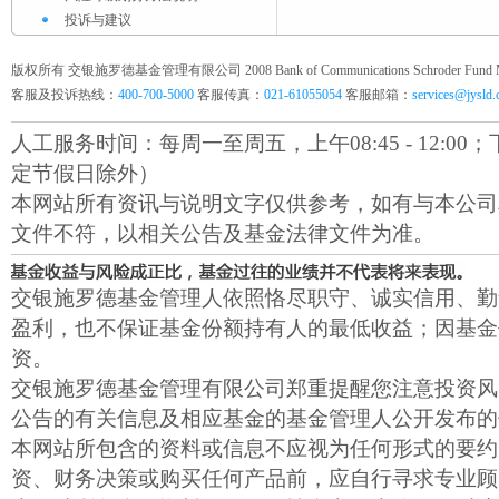
投诉与建议
版权所有 交银施罗德基金管理有限公司 2008 Bank of Communications Schroder Fund Mana
客服及投诉热线：
400-700-5000
客服传真：
021-61055054
客服邮箱：
services@jysld
人工服务时间：每周一至周五，上午08:45 - 12:00；下午1
定节假日除外）
本网站所有资讯与说明文字仅供参考，如有与本公司
文件不符，以相关公告及基金法律文件为准。
交银施罗德基金管理人依照恪尽职守、诚实信用、勤
盈利，也不保证基金份额持有人的最低收益；因基金
资。
交银施罗德基金管理有限公司郑重提醒您注意投资风
公告的有关信息及相应基金的基金管理人公开发布的
本网站所包含的资料或信息不应视为任何形式的要约
资、财务决策或购买任何产品前，应自行寻求专业顾