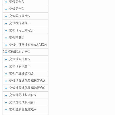
交银启合A
交银启合C
交银医疗健康A
交银医疗健康C
交银瑞元三年定开
交银荣鑫C
交银中证同业存单AAA指数
7天持有期
交银核心资产C
交银瑞安混合A
交银瑞安混合C
交银产业臻选混合
交银港股通优质精选混合A
交银港股通优质精选混合C
交银远见成长混合A
交银远见成长混合C
交银红利量化选股A