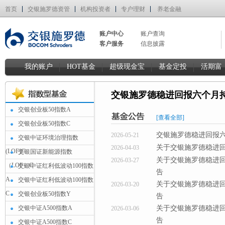
首页
交银施罗德资管
机构投资者
专户理财
养老金融
账户中心
账户查询
客户服务
信息披露
我的账户
HOT基金
超级现金宝
基金定投
活期富
交银施罗德稳进回报六个月
交银创业板50指数A
[查看全部]
交银创业板50指数C
交银施罗德稳进回报
2026-05-21
交银中证环境治理指数
关于交银施罗德稳进
2026-04-03
(LOF)C
交银国证新能源指数
关于交银施罗德稳进回
2026-03-27
（LOF）C
交银中证红利低波动100指数
告
A
交银中证红利低波动100指数
关于交银施罗德稳进回
2026-03-20
C
交银创业板50指数Y
告
交银中证A500指数A
关于交银施罗德稳进回
2026-03-06
告
交银中证A500指数C