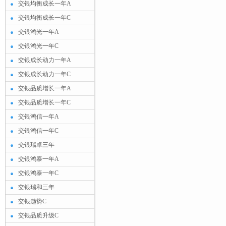
交银均衡成长一年A
交银均衡成长一年C
交银鸿光一年A
交银鸿光一年C
交银成长动力一年A
交银成长动力一年C
交银品质增长一年A
交银品质增长一年C
交银鸿信一年A
交银鸿信一年C
交银瑞卓三年
交银鸿泰一年A
交银鸿泰一年C
交银瑞和三年
交银趋势C
交银品质升级C