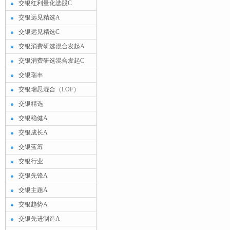
交银红利量化选股C
交银远见精选A
交银远见精选C
交银消费研选混合发起A
交银消费研选混合发起C
交银瑞丰
交银瑞思混合（LOF）
交银精选
交银稳健A
交银成长A
交银蓝筹
交银行业
交银先锋A
交银主题A
交银趋势A
交银先进制造A