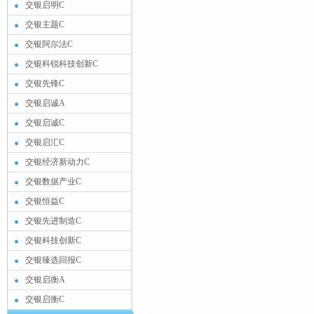
交银启明C
交银主题C
交银阿尔法C
交银科锐科技创新C
交银先锋C
交银启诚A
交银启诚C
交银启汇C
交银经济新动力C
交银数据产业C
交银恒益C
交银先进制造C
交银科技创新C
交银臻选回报C
交银启衡A
交银启衡C