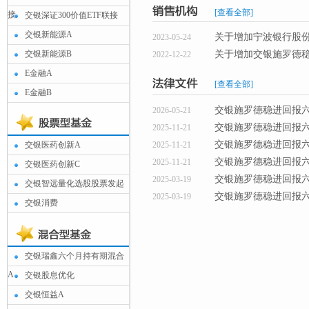
[查看全部]
接
交银深证300价值ETF联接
交银新能源A
关于增加宁波银行股
2023-05-24
交银新能源B
关于增加交银施罗德
2022-12-22
E金融A
[查看全部]
E金融B
交银施罗德稳进回报
2026-05-21
交银施罗德稳进回报
2025-11-21
交银施罗德稳进回报
交银医药创新A
2025-11-21
交银施罗德稳进回报
2025-11-21
交银医药创新C
交银施罗德稳进回报
2025-03-19
交银智远量化选股股票发起
交银施罗德稳进回报
2025-03-19
交银消费
交银瑞鑫六个月持有期混合
A
交银股息优化
交银恒益A