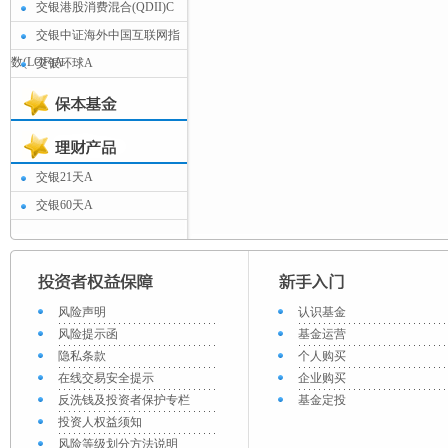
交银港股消费混合(QDII)C
交银中证海外中国互联网指
数(LOF)A
交银环球A
交银21天A
交银60天A
风险声明
认识基金
风险提示函
基金运营
隐私条款
个人购买
在线交易安全提示
企业购买
反洗钱及投资者保护专栏
基金定投
投资人权益须知
风险等级划分方法说明