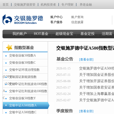
首页
交银施罗德资管
机构投资者
专户理财
养老金融
账户中心
账户查询
客户服务
信息披露
我的账户
HOT基金
超级现金宝
基金定投
活期富
交银施罗德中证A500指数
交银创业板50指数A
[查看全部]
交银创业板50指数C
交银施罗德中证A50
2026-01-15
交银中证环境治理指数
关于增加国金证券股
2025-07-11
(LOF)C
交银国证新能源指数
关于增加开源证券股
2025-06-06
（LOF）C
交银中证红利低波动100指数
关于增加国泰君安证
2025-03-17
A
交银中证红利低波动100指数
关于增加上海攀赢基
2025-02-24
C
交银创业板50指数Y
关于交银施罗德中证A
2025-02-07
交银中证A500指数A
[查看全部]
交银中证A500指数C