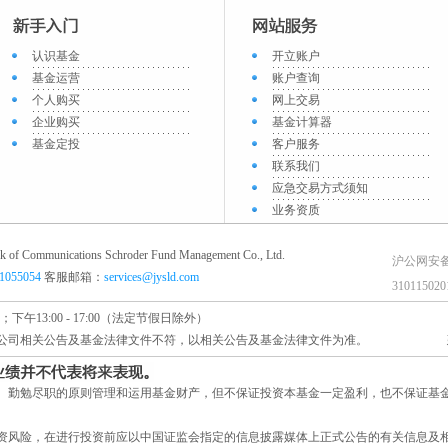
认识基金
开立账户
基金运营
账户查询
个人购买
网上交易
企业购买
基金计算器
基金定投
客户服务
联系我们
应急交易方式须知
业务资质
ications Schroder Fund Management Co., Ltd.
沪公网安
61055054
客服邮箱：
services@jysld.com
31011502
；下午13:00 - 17:00（法定节假日除外）
公司相关公告及基金法律文件不符，以相关公告及基金法律文件为准。
、勤勉尽职的原则管理和运用基金财产，但不保证投资本基金一定盈利，也不保证基
。
资风险，在进行投资前应以中国证监会指定的信息披露媒体上正式公告的有关信息及