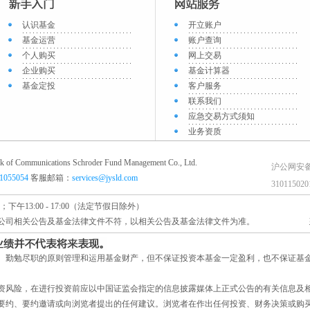
认识基金
开立账户
基金运营
账户查询
个人购买
网上交易
企业购买
基金计算器
基金定投
客户服务
联系我们
应急交易方式须知
业务资质
ications Schroder Fund Management Co., Ltd.
沪公网安
61055054
客服邮箱：
services@jysld.com
31011502
；下午13:00 - 17:00（法定节假日除外）
公司相关公告及基金法律文件不符，以相关公告及基金法律文件为准。
、勤勉尽职的原则管理和运用基金财产，但不保证投资本基金一定盈利，也不保证基
。
资风险，在进行投资前应以中国证监会指定的信息披露媒体上正式公告的有关信息及
要约、要约邀请或向浏览者提出的任何建议。浏览者在作出任何投资、财务决策或购