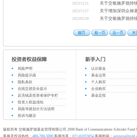
关于交银施罗德持续
2023/12/21
关于增加深圳众禄
2023/11/27
关于交银施罗德持续
2023/03/29
风险声明
认识基金
风险提示函
基金运营
隐私条款
个人购买
在线交易安全提示
企业购买
反洗钱及投资者保护专栏
基金定投
投资人权益须知
风险等级划分方法说明
投诉与建议
版权所有 交银施罗德基金管理有限公司 2008 Bank of Communications Schroder Fund Mana
客服及投诉热线：
400-700-5000
客服传真：
021-61055054
客服邮箱：
services@jysld