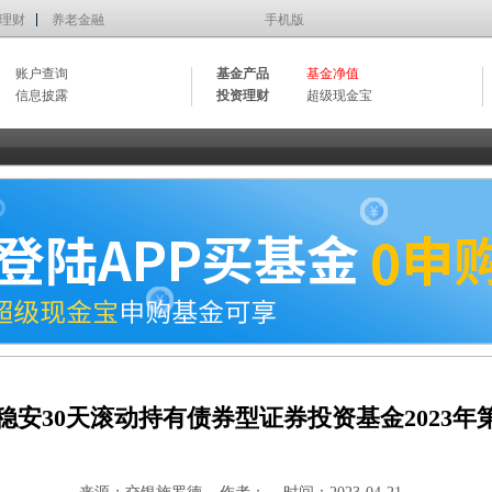
理财
养老金融
手机版
账户查询
基金产品
基金净值
信息披露
投资理财
超级现金宝
稳安30天滚动持有债券型证券投资基金2023年